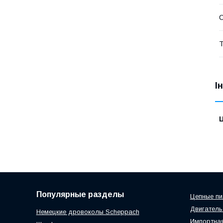
Т
І
Ц
Популярные разделы
Цепные п
Двигатель
Немецкие дровоколы Scheppach
Импортная