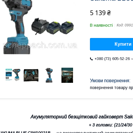
5 139 ₴
В наявності
Код:
0991
Купити
+380 (73) 605-52-26
повернення товару п
Акумуляторний безщітковий гайковерт Sa
+ 3 головки: (21/24/30
SAKUMA BLUE CIW10021B
— це високопродуктивний акумуляторний