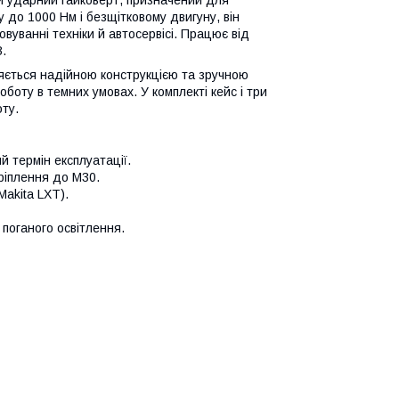
 до 1000 Нм і безщітковому двигуну, він
вуванні техніки й автосервісі. Працює від
.
няється надійною конструкцією та зручною
боту в темних умовах. У комплекті кейс і три
оту.
й термін експлуатації.
ріплення до М30.
Makita LXT).
поганого освітлення.