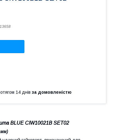
13658
ротягом 14 днів
за домовленістю
kuma BLUE CIW10021B SET02
 мм)
 ударний гайковерт, призначений для