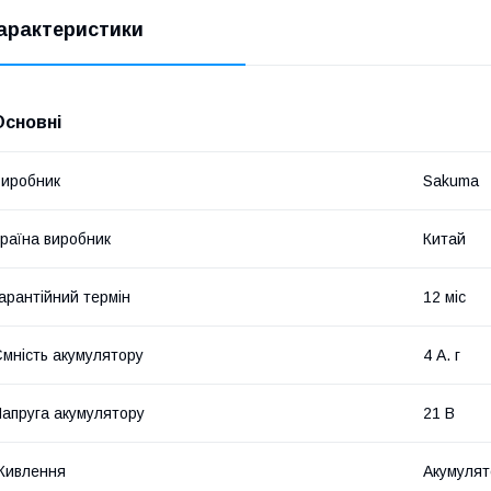
арактеристики
Основні
иробник
Sakuma
раїна виробник
Китай
арантійний термін
12 міс
мність акумулятору
4 А. г
апруга акумулятору
21 В
Живлення
Акумулят