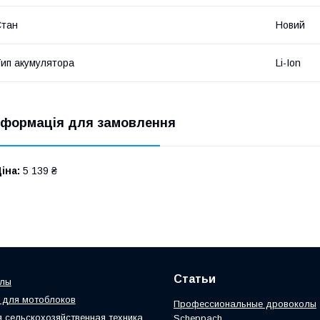
Стан
Новий
ип акумулятора
Li-Ion
нформація для замовлення
іна:
5 139 ₴
Статьи
илы
 для мотоблоков
Профессиональные дровоколы
 сельскохозяйственная техника
Scheppach