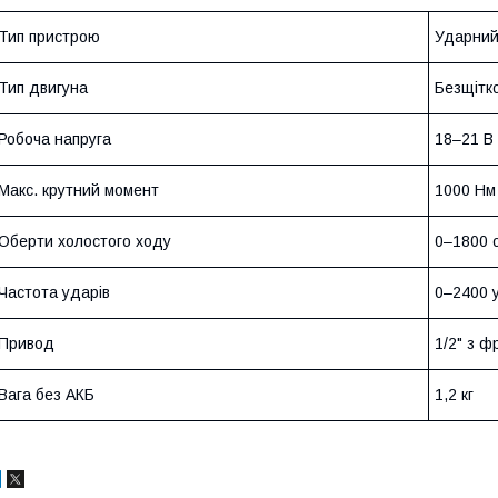
Тип пристрою
Ударний
Тип двигуна
Безщітк
Робоча напруга
18–21 В
Макс. крутний момент
1000 Нм
Оберти холостого ходу
0–1800 о
Частота ударів
0–2400 у
Привод
1/2" з ф
Вага без АКБ
1,2 кг