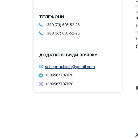
і
с
а
+380 (73) 605-52-26
І
п
+380 (67) 605-52-26
у
scheppachinfo@gmail.com
+380967787870
+380967787870