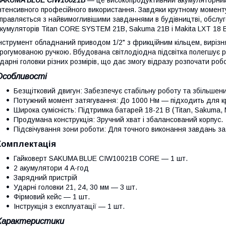
нтенсивного професійного використання. Завдяки крутному моменту
правляється з найвимогливішими завданнями в будівництві, обслуго
кумуляторів Titan CORE SYSTEM 21В, Sakuma 21В і Makita LXT 18 В
нструмент обладнаний приводом 1/2" з фрикційним кільцем, виріз
рогумованою ручкою. Вбудована світлодіодна підсвітка полегшує ро
дарні головки різних розмірів, що дає змогу відразу розпочати роб
Особливості
Безщітковий двигун: Забезпечує стабільну роботу та збільшени
Потужний момент затягування: До 1000 Нм — підходить для к
Широка сумісність: Підтримка батарей 18-21 В (Titan, Sakuma, 
Продумана конструкція: Зручний хват і збалансований корпус.
Підсвічування зони роботи: Для точного виконання завдань за 
Комплектація
Гайковерт SAKUMA BLUE CIW10021B CORE — 1 шт.
2 акумулятори 4 А·год
Зарядний пристрій
Ударні головки 21, 24, 30 мм — 3 шт.
Фірмовий кейс — 1 шт.
Інструкція з експлуатації — 1 шт.
Характеристики