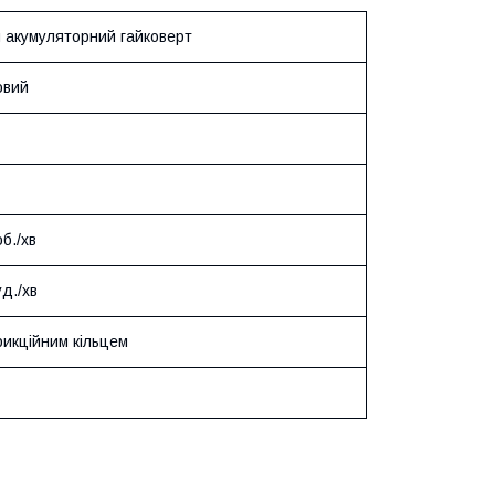
 акумуляторний гайковерт
овий
б./хв
д./хв
рикційним кільцем