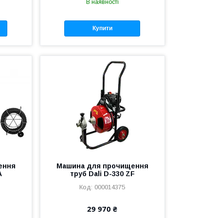
В наявності
Купити
ення
Машина для прочищення
A
труб Dali D-330 ZF
000014375
29 970 ₴