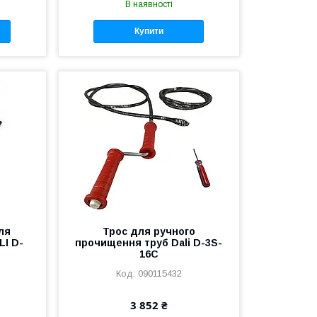
В наявності
Купити
ля
Трос для ручного
I D-
прочищення труб Dali D-3S-
16C
090115432
3 852 ₴