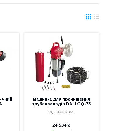
ичний
Машинка для прочищення
A
трубопроводів DALI GQ-75
090107821
24 534 ₴