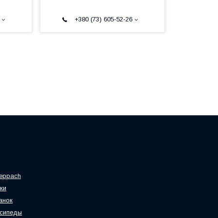
+380 (73) 605-52-26
eppach
ки
анок
осипеды