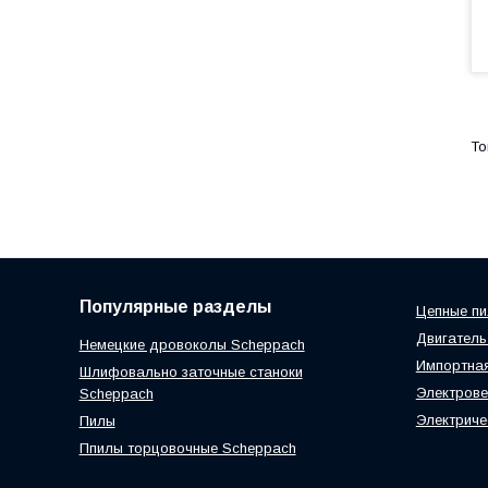
Популярные разделы
Цепные п
Двигатель
Немецкие дровоколы Scheppach
Импортная
Шлифовально заточные станоки
Электрове
Scheppach
Электриче
Пилы
Ппилы торцовочные Scheppach