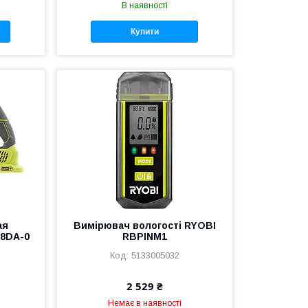
В наявності
Купити
ая
Вимірювач вологості RYOBI
18DA-0
RBPINM1
5133005032
2 529 ₴
Немає в наявності