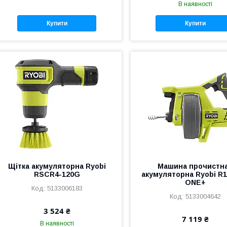
В наявності
Купити
Купити
Щітка акумуляторна Ryobi
Машина прочистн
RSCR4-120G
акумуляторна Ryobi R
ONE+
5133006183
5133004642
3 524 ₴
7 119 ₴
В наявності