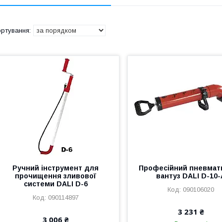
Ручний інструмент для
Професійний пневмат
прочищення зливової
вантуз DALI D-10-
системи DALI D-6
090106020
090114897
3 231 ₴
3 006 ₴