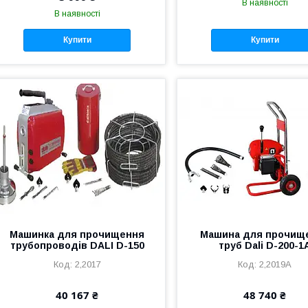
В наявності
В наявності
Купити
Купити
Машинка для прочищення
Машина для прочищ
трубопроводів DALI D-150
труб Dali D-200-1
2,2017
2,2019A
40 167 ₴
48 740 ₴