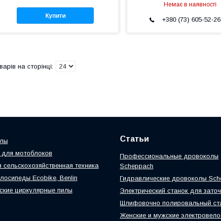
Немає в наявності
Купити
+380 (73) 605-52-26
Статьи
илы
 для мотоблоков
Профессиональные дровоколы
 сельскохозяйственная техника
Scheppach
лосипеды Ecobike, Benlin
Гидравлические дровоколы Sch
ские циркулярные пилы
Электрический станок для заточ
Шлифовочно полировальный ст
Женские и мужские электровел