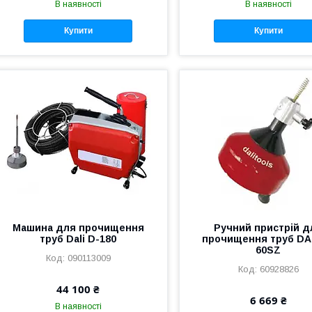
В наявності
В наявності
Купити
Купити
Машина для прочищення
Ручний пристрій д
труб Dali D-180
прочищення труб DAL
60SZ
090113009
60928826
44 100 ₴
6 669 ₴
В наявності