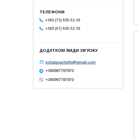
+380 (73) 605-52-26
+380 (67) 605-52-26
scheppachinfo@gmail.com
+380967787870
+380967787870