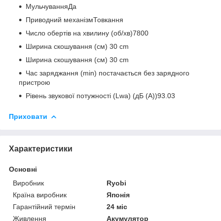
МульчуванняДа
Приводний механізмТовкання
Число обертів на хвилину (об/хв)7800
Ширина скошування (см) 30 cm
Ширина скошування (см) 30 cm
Час заряджання (min) постачається без зарядного
пристрою
Рівень звукової потужності (Lwa) (дБ (А))93.03
Приховати
Характеристики
Основні
Виробник
Ryobi
Країна виробник
Японія
Гарантійний термін
24 міс
Живлення
Акумулятор