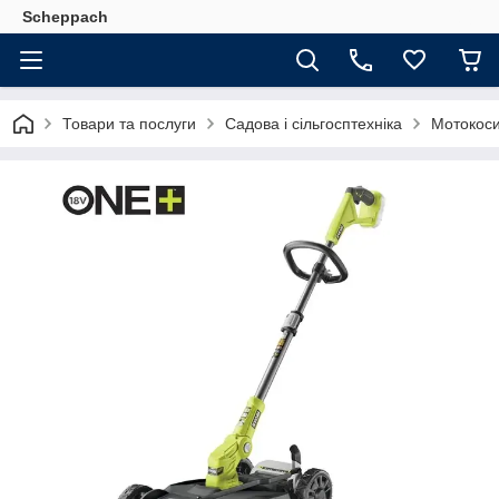
Scheppach
Товари та послуги
Садова і сільгосптехніка
Мотокоси