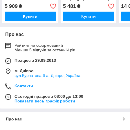
(2×RB18L15 (1.5 А·год),
5 909
5 481
14 
₴
₴
зарядний пристрій)
Купити
Купити
Про нас
Рейтинг не сформований
Менше 5 відгуків за останній рік
Працює з 29.09.2013
м. Дніпро
вул.Курчатова 6 а, Дніпро, Україна
Контакти
Сьогодні працює з 08:00 до 13:00
Показати весь графік роботи
Про нас