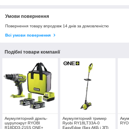
Умови повернення
Повернення товару впродовж 14 днів за домовленістю
Всі умови повернення
Подібні товари компанії
Акумуляторний дриль-
Акумуляторний тример
Аку
шурупокрут RYOBI
Ryobi RY18LT33А-0
RYO
R18DD3-215S ONE+
EasyEdge (Без АКБ і ЗП)