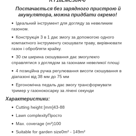
RY18LMC30A-0
Постачається без зарядного пристрою й
акумулятора, можна придбати окремо!
Ідеальний інструмент для догляду за невеликим
газоном.
Конструкція 3 в 1 дає змогу за допомогою одного
компактного інструменту скошувати траву, вирівнювати
газон і обробляти крайку.
30 см ширина скошування дає змогулекго
справлятися з доглядом за газонами невеликої площі
4 позиційна ручка регулювання висоти скошування в
діапазоні від 38 мм до 75 мм
Ергономічна педаль дає змогу трансформувати
тример у газонокосарку за лічені секунди
Характеристики:
Cutting height [mm]43-88
Lawn complexityПросто
Max. coverage (m²)100
Suitable for garden size0m² - 149m²