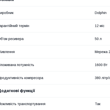
иробник
Dolphin
арантійний термін
12 міс
б'єм ресивера
50 л
Живлення
Мережа 
поживана потужність
1600 Вт
родуктивність компресора
380 літр/
Додаткові функції
ожливість транспортування
Так