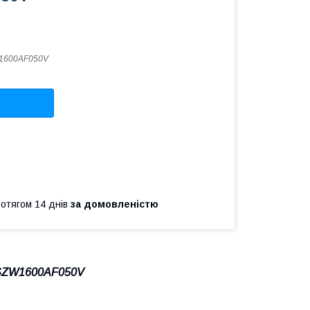
1600AF050V
ротягом 14 днів
за домовленістю
 SZW1600AF050V