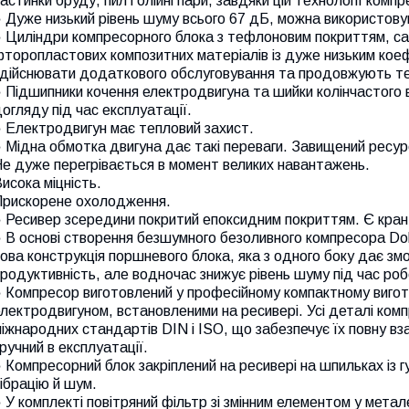
астинки бруду, пил і олійні пари, завдяки цій технології ком
 Дуже низький рівень шуму всього 67 дБ, можна використову
 Циліндри компресорного блока з тефлоновим покриттям, сам
торопластових композитних матеріалів із дуже низьким коеф
дійснювати додаткового обслуговування та продовжують тер
 Підшипники кочення електродвигуна та шийки колінчастого 
огляду під час експлуатації.
 Електродвигун має тепловий захист.
 Мідна обмотка двигуна дає такі переваги. Завищений ресур
е дуже перегрівається в момент великих навантажень.
исока міцність.
Прискорене охолодження.
 Ресивер зсередини покритий епоксидним покриттям. Є кран
● В основі створення безшумного безоливного компресора 
ова конструкція поршневого блока, яка з одного боку дає з
родуктивність, але водночас знижує рівень шуму під час ро
 Компресор виготовлений у професійному компактному вигото
лектродвигуном, встановленими на ресивері. Усі деталі комп
іжнародних стандартів DIN і ISO, що забезпечує їх повну вза
ручний в експлуатації.
 Компресорний блок закріплений на ресивері на шпильках із 
ібрацію й шум.
 У комплекті повітряний фільтр зі змінним елементом у метале