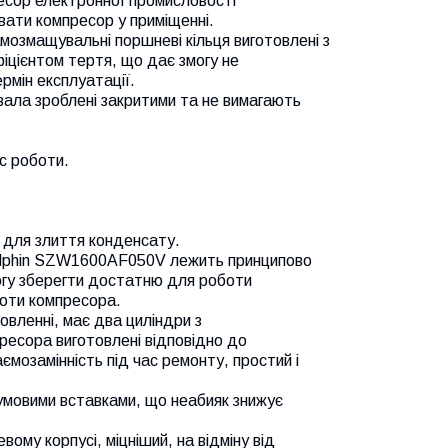
пресор електронної промисловості
вати компресор у приміщенні.
озмащувальні поршневі кільця виготовлені з
іцієнтом тертя, що дає змогу не
мін експлуатації.
вала зроблені закритими та не вимагають
с роботи.
 для злиття конденсату.
Dolphin SZW1600AF050V лежить принципово
могу зберегти достатню для роботи
боти компресора.
вленні, має два циліндри з
ресора виготовлені відповідно до
ємозамінність під час ремонту, простий і
гумовими вставками, що неабияк знижує
вому корпусі, міцніший, на відміну від