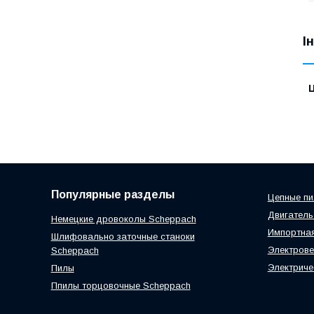
І
Ц
Популярные разделы
Цепные п
Двигатель
Немецкие дровоколы Scheppach
Импортная
Шлифовально заточные станоки
Электрове
Scheppach
Электриче
Пилы
Ппилы торцовочные Scheppach