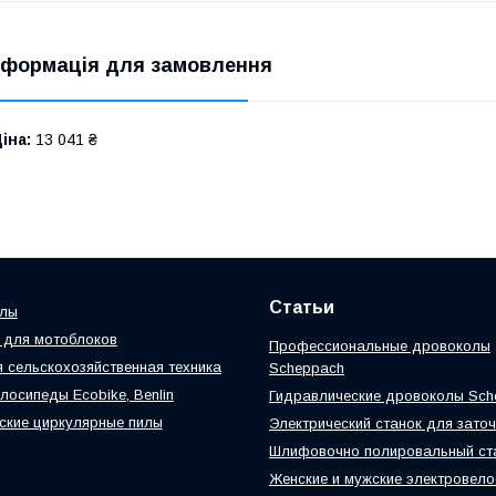
нформація для замовлення
іна:
13 041 ₴
Статьи
илы
 для мотоблоков
Профессиональные дровоколы
 сельскохозяйственная техника
Scheppach
лосипеды Ecobike, Benlin
Гидравлические дровоколы Sch
ские циркулярные пилы
Электрический станок для заточ
Шлифовочно полировальный ст
Женские и мужские электровел