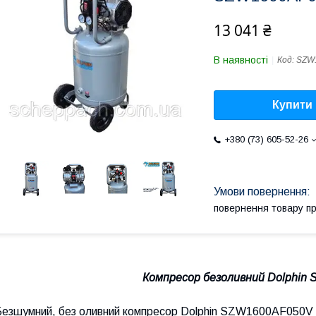
13 041 ₴
В наявності
Код:
SZW
Купити
+380 (73) 605-52-26
повернення товару п
Компресор безоливний Dolphin
Безшумний, без оливний компресор Dolphin SZW1600AF050V