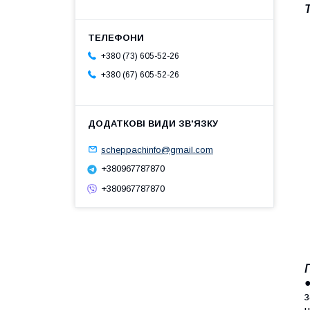
+380 (73) 605-52-26
+380 (67) 605-52-26
scheppachinfo@gmail.com
+380967787870
+380967787870
●
з