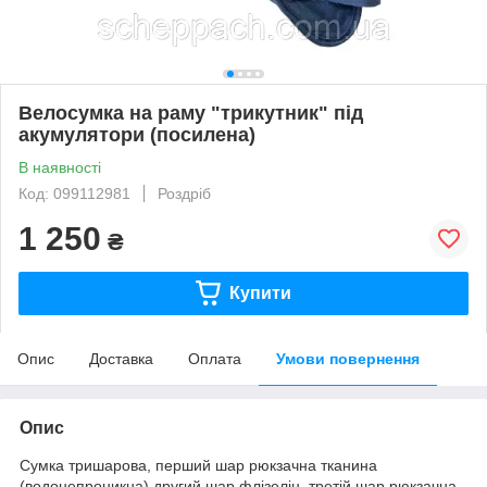
Велосумка на раму "трикутник" під
акумулятори (посилена)
В наявності
Код: 099112981
Роздріб
1 250
₴
Купити
Опис
Доставка
Оплата
Умови повернення
Опис
Сумка тришарова, перший шар рюкзачна тканина
(водонепроникна) другий шар флізелін, третій шар рюкзачна