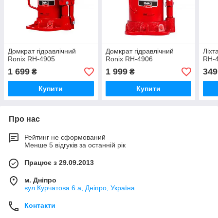
Домкрат гідравлічний
Домкрат гідравлічний
Ліхт
Ronix RH-4905
Ronix RH-4906
RH-
1 699
1 999
349
₴
₴
Купити
Купити
Про нас
Рейтинг не сформований
Менше 5 відгуків за останній рік
Працює з 29.09.2013
м. Дніпро
вул.Курчатова 6 а, Дніпро, Україна
Контакти