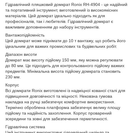
Гідравлічний пляшковий домкрат Ronix RH-4904 - це надійний
та портативний інструмент, виготовлений із високоякісних
матеріалів. Цей домкрат ідеально підходить як для
професіоналів, так і любителів. Гідравлічний домкрат є
важливим доповненням до набору інструментів.
Вантажопідйомність
Цей домкрат може піднімати до 10 т вантажу, що робить його
ідеальним для важких промислових та будівельних робіт.
Діапазон висоти
Домкрат має висоту підйому 150 мм, яку можна регулювати
до 80 мм. Це підходить для контрольованого підйому важких
предметів. Мінімальна висота підйому домкрата становить
230 мм.
Корпус
Всі домкрати Ronix виготовлені із надміцної кованої сталі для
підвищення довговічності та міцності. Нековзна гумова
накладка на ручці забезпечує комфортне використання.
Термічно оброблена платформа забезпечує велику площу
підйому та надійність захоплення. Корпус проварений
зсередини та зовні для забезпечення герметичності.
Гідравлічна система
Цей інструмент використовує гідравлічний циліндр та