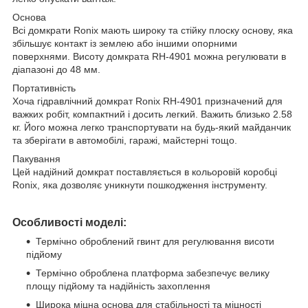
Основа
Всі домкрати Ronix мають широку та стійку плоску основу, яка
збільшує контакт із землею або іншими опорними
поверхнями. Висоту домкрата RH-4901 можна регулювати в
діапазоні до 48 мм.
Портативність
Хоча гідравлічний домкрат Ronix RH-4901 призначений для
важких робіт, компактний і досить легкий. Важить близько 2.58
кг. Його можна легко транспортувати на будь-який майданчик
та зберігати в автомобілі, гаражі, майстерні тощо.
Пакування
Цей надійний домкрат поставляється в кольоровій коробці
Ronix, яка дозволяє уникнути пошкодження інструменту.
Особливості моделі:
Термічно оброблений гвинт для регулювання висоти
підйому
Термічно оброблена платформа забезпечує велику
площу підйому та надійність захоплення
Широка міцна основа для стабільності та міцності