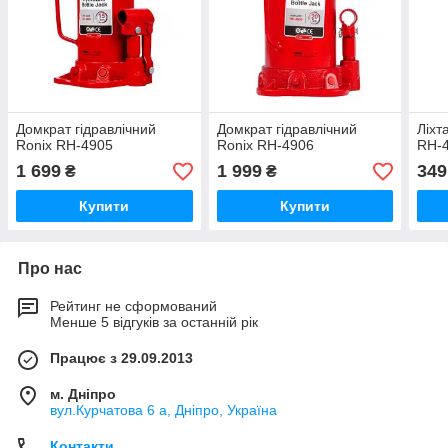
Домкрат гідравлічний
Домкрат гідравлічний
Ліхт
Ronix RH-4905
Ronix RH-4906
RH-
1 699
1 999
349
₴
₴
Купити
Купити
Про нас
Рейтинг не сформований
Менше 5 відгуків за останній рік
Працює з 29.09.2013
м. Дніпро
вул.Курчатова 6 а, Дніпро, Україна
Контакти