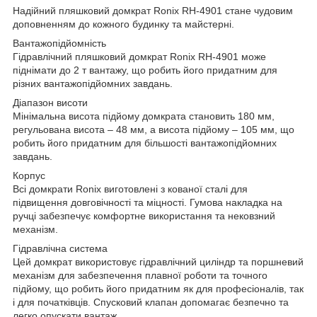
Надійний пляшковий домкрат Ronix RH-4901 стане чудовим
доповненням до кожного будинку та майстерні.
Вантажопідйомність
Гідравлічний пляшковий домкрат Ronix RH-4901 може
піднімати до 2 т вантажу, що робить його придатним для
різних вантажопідйомних завдань.
Діапазон висоти
Мінімальна висота підйому домкрата становить 180 мм,
регульована висота – 48 мм, а висота підйому – 105 мм, що
робить його придатним для більшості вантажопідйомних
завдань.
Корпус
Всі домкрати Ronix виготовлені з кованої сталі для
підвищення довговічності та міцності. Гумова накладка на
ручці забезпечує комфортне використання та нековзний
механізм.
Гідравлічна система
Цей домкрат використовує гідравлічний циліндр та поршневий
механізм для забезпечення плавної роботи та точного
підйому, що робить його придатним як для професіоналів, так
і для початківців. Спусковий клапан допомагає безпечно та
легко опускати вантаж.