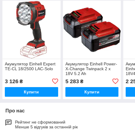
Акумулятор Einhell Expert
Акумулятор Einhell Power-
Аку
TE-CL 18/2500 LAC-Solo
X-Change Twinpack 2 x
Einhe
18V 5.2 Ah
18V4
3 126
5 283
2 2
₴
₴
Купити
Купити
Про нас
Рейтинг не сформований
Менше 5 відгуків за останній рік