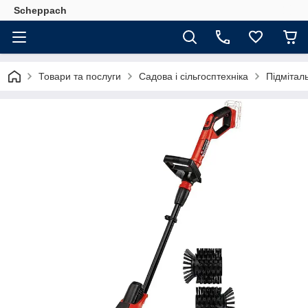
Scheppach
Товари та послуги
Садова і сільгосптехніка
Підмітал