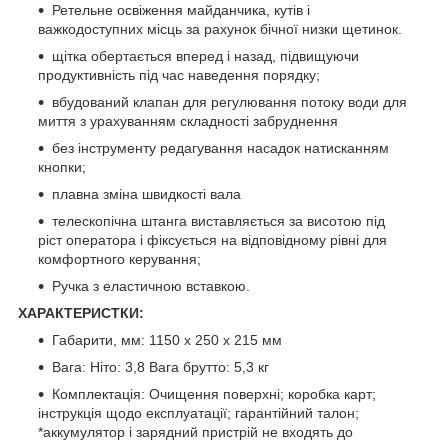
Ретельне освіження майданчика, кутів і
важкодоступних місць за рахунок бічної низки щетинок.
щітка обертається вперед і назад, підвищуючи
продуктивність під час наведення порядку;
вбудований клапан для регулювання потоку води для
миття з урахуванням складності забруднення
без інструменту редагування насадок натисканням
кнопки;
плавна зміна швидкості вала
телескопічна штанга виставляється за висотою під
ріст оператора і фіксується на відповідному рівні для
комфортного керування;
Ручка з еластичною вставкою.
ХАРАКТЕРИСТКИ:
Габарити, мм: 1150 х 250 х 215 мм
Вага: Ніто: 3,8 Вага брутто: 5,3 кг
Комплектація: Очищення поверхні; коробка карт;
інструкція щодо експлуатації; гарантійний талон;
*аккумулятор і зарядний пристрій не входять до