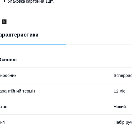
Упаковка картонна 1шт.
арактеристики
Основні
иробник
Scheppa
арантійний термін
12 міс
Стан
Новий
ип
Набір ру