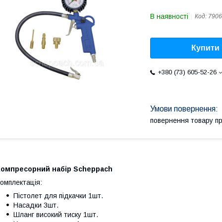
В наявності
Код:
7906
Купити
+380 (73) 605-52-26
повернення товару п
Компресорний набір Scheppach
омплектація:
Пістолет для підкачки 1шт.
Насадки 3шт.
Шланг високий тиску 1шт.