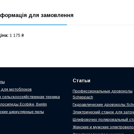
нформація для замовлення
іна:
1 175 ₴
Статьи
илы
 для мотоблоков
Профессиональные дровоколы
 сельскохозяйственная техника
Scheppach
лосипеды Ecobike, Benlin
Гидравлические дровоколы Sch
ские циркулярные пилы
Электрический станок для заточ
Шлифовочно полировальный ст
Женские и мужские электровел