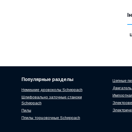
І
Ц
Популярные разделы
Цепные п
Двигатель
Немецкие дровоколы Scheppach
Импортная
Шлифовально заточные станоки
Электрове
Scheppach
Электриче
Пилы
Ппилы торцовочные Scheppach