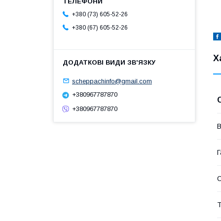
+380 (73) 605-52-26
+380 (67) 605-52-26
Х
scheppachinfo@gmail.com
+380967787870
+380967787870
В
Г
Т