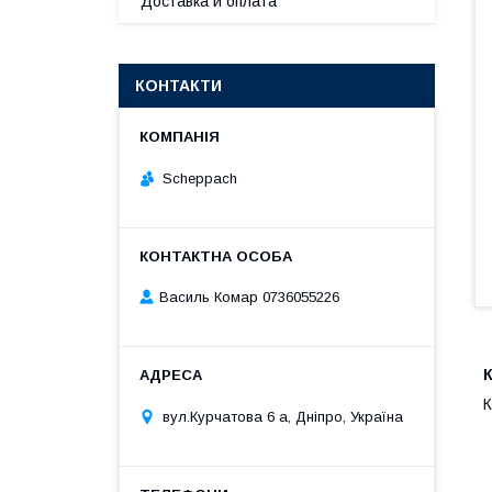
Доставка и оплата
КОНТАКТИ
Scheppach
Василь Комар 0736055226
К
вул.Курчатова 6 а, Дніпро, Україна