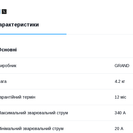
арактеристики
Основні
иробник
GRAND
ага
4.2 кг
арантійний термін
12 міс
аксимальний зварювальний струм
340 А
інімальний зварювальний струм
20 А