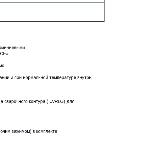
люминиевыми
RCE»
ью
нии и при нормальной температуре внутри
а сварочного контура ( «VRD») для
бочим зажимом) в комплекте