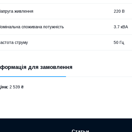
апруга живлення
220 В
омінальна споживана потужність
3.7 кВА
астота струму
50 Гц
нформація для замовлення
іна:
2 539 ₴
Статьи