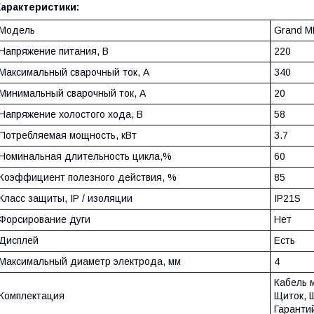
Характеристики:
Модель
Grand M
Напряжение питания, В
220
Максимальный сварочный ток, А
340
Минимальный сварочный ток, А
20
Напряжение холостого хода, В
58
Потребляемая мощность, кВт
3.7
Номинальная длительность цикла,%
60
Коэффициент полезного действия, %
85
Класс защиты, IP / изоляции
IP21S
Форсирование дуги
Нет
Дисплей
Есть
Максимальный диаметр электрода, мм
4
Кабель м
Комплектация
Щиток, 
Гаранти