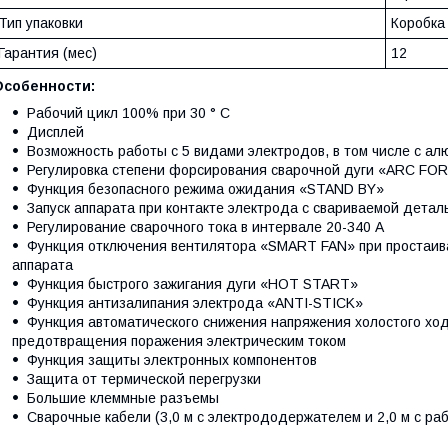
Тип упаковки
Коробка
Гарантия (мес)
12
Особенности:
Рабочий цикл 100% при 30 ° С
Дисплей
Возможность работы с 5 видами электродов, в том числе с а
Регулировка степени форсирования сварочной дуги «ARC FO
Функция безопасного режима ожидания «STAND BY»
Запуск аппарата при контакте электрода с свариваемой детал
Регулирование сварочного тока в интервале 20-340 А
Функция отключения вентилятора «SMART FAN» при простаива
аппарата
Функция быстрого зажигания дуги «HOT START»
Функция антизалипания электрода «ANTI-STICK»
Функция автоматического снижения напряжения холостого ход
предотвращения поражения электрическим током
Функция защиты электронных компонентов
Защита от термической перегрузки
Большие клеммные разъемы
Сварочные кабели (3,0 м с электрододержателем и 2,0 м с ра