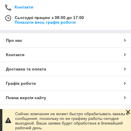
Контакти
Сьогодні працює з 08:00 до 17:00
Показати весь графік роботи
Про нас
Контакти
Доставка та оплата
Графік роботи
Повна версія сайту
Сайт створено на маркетплейсі
Prom.ua
Сейчас компания не может быстро обрабатывать заказы и
сообщения, поскольку по ее графику работы сегодня
выходной. Ваша заявка будет обработана в ближайший
Політика конфіденційності
рабочий день.