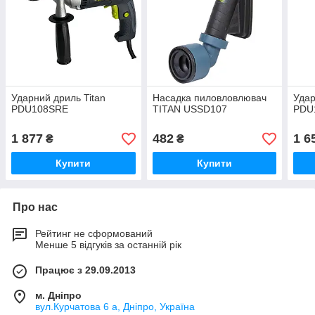
Ударний дриль Titan
Насадка пиловловлювач
Удар
PDU108SRE
TITAN USSD107
PDU
1 877
482
1 6
₴
₴
Купити
Купити
Про нас
Рейтинг не сформований
Менше 5 відгуків за останній рік
Працює з 29.09.2013
м. Дніпро
вул.Курчатова 6 а, Дніпро, Україна