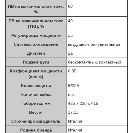
ПВ на максимальном токе,
60
%
ПВ на максимальном токе
40
(TIG), %
Регулировка мощности
да
Система охлаждения
воздушно-принудительная
Дисплей
да
Поджиг дуги
бесконтактный, контактный
Коэффициент мощности
0.85
(cos ϕ)
Класс защиты
IP23S
Наличие кейса
нет
Габариты, мм
425 х 230 х 415
Вес, кг
17.15
Страна-производитель
Италия
Родина бренда
Италия