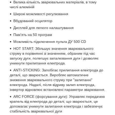
Велика кількість зварювальних матеріалів, в тому
числі алюміній
Широкі можливості регулювання
Вбудований осцилятор
Дисплей для легкого налаштування
Пам'ять на 50 програм
Можливість підключення пульта ДУ 500 CD
HOT START: Збільшує значення зварювального
струму в порівнянні зі значенням, обраним під час
запуску дуги, полегшує запалювання дуги і дозволяє
уникнути прилипання електрода.
ANTI-STICKING: Запобігає прилипання електрода до
деталі, що зварюється. Виробляє автоматичне
зниження зварювального струму при "залипанні"
електрода. Надалі, після відриву залип електрода,
інвертор відновлює встановлені параметри зварювання.
ARC FORCE (форсування дуги): Управляє передачею
крапель від електрода до деталі, що зварюється, це
допомагає уникнути залипання електрода і забезпечує
стабільність зварювальної дуги