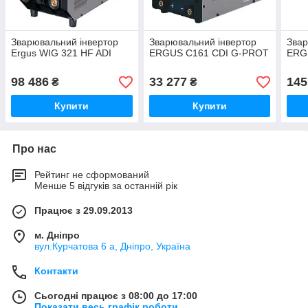
Зварювальний інвертор
Зварювальний інвертор
Звар
Ergus WIG 321 HF ADI
ERGUS С161 CDI G-PROT
ERG
98 486
33 277
145
₴
₴
Купити
Купити
Про нас
Рейтинг не сформований
Менше 5 відгуків за останній рік
Працює з 29.09.2013
м. Дніпро
вул.Курчатова 6 а, Дніпро, Україна
Контакти
Сьогодні працює з 08:00 до 17:00
Показати весь графік роботи