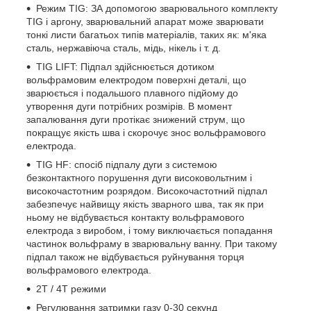
Режим TIG: ЗА допомогою зварювального комплекту
TIG і аргону, зварювальний апарат може зварювати
тонкі листи багатьох типів матеріалів, таких як: м'яка
сталь, нержавіюча сталь, мідь, нікель і т. д.
TIG LIFT: Підпал здійснюється дотиком
вольфрамовим електродом поверхні деталі, що
зварюється і подальшого плавного підйому до
утворення дуги потрібних розмірів. В момент
запалювання дуги протікає знижений струм, що
покращує якість шва і скорочує знос вольфрамового
електрода.
TIG HF: спосіб підпалу дуги з системою
безконтактного порушення дуги високовольтним і
високочастотним розрядом. Високочастотний підпал
забезпечує найвищу якість зварного шва, так як при
ньому не відбувається контакту вольфрамового
електрода з виробом, і тому виключається попадання
частинок вольфраму в зварювальну ванну. При такому
підпал також не відбувається руйнування торця
вольфрамового електрода.
2Т / 4Т режими
Регулювання затримки газу 0-30 секунд