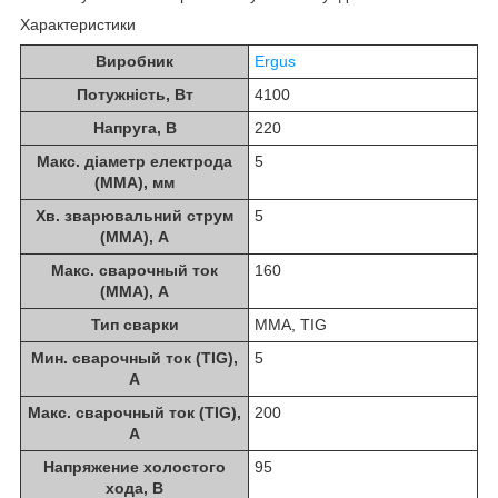
Характеристики
Виробник
Ergus
Потужність, Вт
4100
Напруга, В
220
Макс. діаметр електрода
5
(MMA), мм
Хв. зварювальний струм
5
(MMA), А
Макс. сварочный ток
160
(MMA), А
Тип сварки
MMA, TIG
Мин. сварочный ток (TIG),
5
А
Макс. сварочный ток (TIG),
200
А
Напряжение холостого
95
хода, В