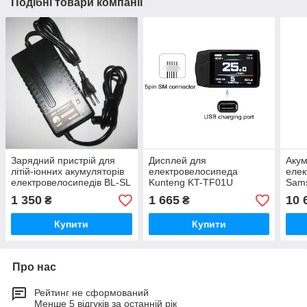
Подібні товари компанії
Зарядний пристрій для
Дисплей для
Акум
літій-іонних акумуляторів
електровелосипеда
елек
електровелосипедів BL-SL
Kunteng KT-TF01U
Sams
36V
24/36/48V USB
1 350
1 665
10 
₴
₴
Купити
Купити
Про нас
Рейтинг не сформований
Менше 5 відгуків за останній рік