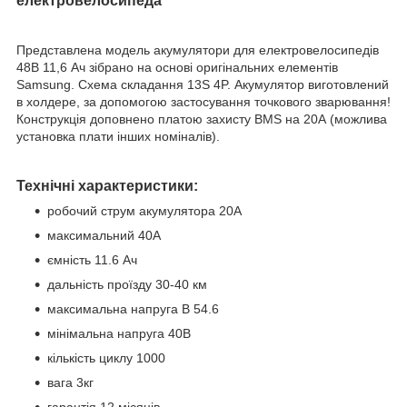
електровелосипеда
Представлена модель акумулятори для електровелосипедів
48В 11,6 Ач зібрано на основі оригінальних елементів
Samsung. Схема складання 13S 4P. Акумулятор виготовлений
в холдере, за допомогою застосування точкового зварювання!
Конструкція доповнено платою захисту BMS на 20А (можлива
установка плати інших номіналів).
Технічні характеристики:
робочий струм акумулятора 20А
максимальний 40А
ємність 11.6 Ач
дальність проїзду 30-40 км
максимальна напруга В 54.6
мінімальна напруга 40В
кількість циклу 1000
вага 3кг
гарантія 12 місяців.