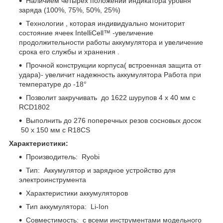
Наличием четырех положений индикатора уровня
заряда (100%, 75%, 50%, 25%)
Технологии , которая индивидуально мониторит
состояние ячеек IntelliCell™ -увеличение
продолжительности работы аккумулятора и увеличение
срока его службы и хранения .
Прочной конструкции корпуса( встроенная защита от
удара)- увеличит надежность аккумулятора Работа при
температуре до -18°
Позволит закручивать до 1622 шурупов 4 х 40 мм с
RCD1802
Выполнить до 276 поперечных резов сосновых досок
50 х 150 мм с R18CS
Характеристики:
Производитель: Ryobi
Тип: Аккумулятор и зарядное устройство для
электроинструмента
Характеристики аккумуляторов
Тип аккумулятора: Li-Ion
Совместимость: с всеми инструментами модельного