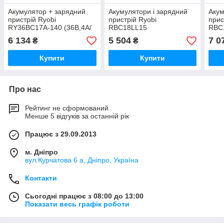
Акумулятор + зарядний
Акумулятори і зарядний
Акум
пристрій Ryobi
пристрій Ryobi
прис
RY36BC17A-140 (36В,4А/
RBC18LL15
RBC
год)
6 134
5 504
7 0
₴
₴
Купити
Купити
Про нас
Рейтинг не сформований
Менше 5 відгуків за останній рік
Працює з 29.09.2013
м. Дніпро
вул.Курчатова 6 а, Дніпро, Україна
Контакти
Сьогодні працює з 08:00 до 13:00
Показати весь графік роботи