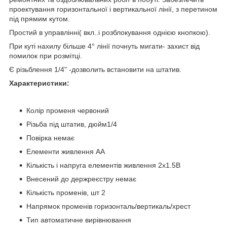
проектування горизонтальної і вертикальної лінії, з перетином
під прямим кутом.
Простий в управлінні( вкл..і розблокування однією кнопкою).
При куті нахилу більше 4° лінії почнуть мигати-
захист від
помилок при розмітці.
Є різьблення 1/4" -дозволить встановити на штатив.
Характеристики:
Колір променя червоний
Різьба під штатив, дюйм1/4
Повірка немає
Елементи живлення AA
Кількість і напруга елементів живлення 2х1.5B
Внесений до держреєстру немає
Кількість променів, шт 2
Напрямок променів горизонталь/вертикаль/хрест
Тип автоматичне вирівнювання