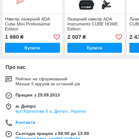
Нівелір лазерний ADA
Лазерний нівелір ADA
Лазе
Cube Mini Professional
Instruments CUBE HOME
CUBE
Edition
Edition
1 980
2 007
2 4
₴
₴
Купити
Купити
Про нас
Рейтинг не сформований
Менше 5 відгуків за останній рік
Працює з 29.09.2013
м. Дніпро
вул.Курчатова 6 а, Дніпро, Україна
Контакти
Сьогодні працює з 08:00 до 13:00
Показати весь графік роботи