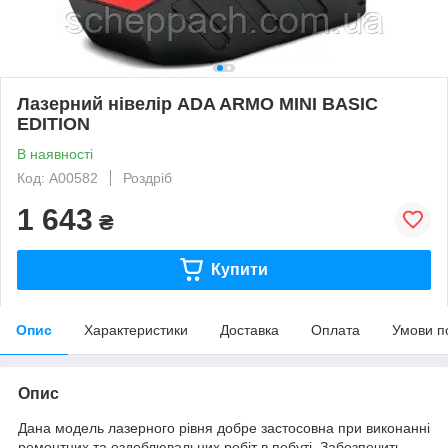
Лазерний нівелір ADA ARMO MINI BASIC
EDITION
В наявності
Код: A00582
Роздріб
1 643
₴
Купити
Опис
Характеристики
Доставка
Оплата
Умови п
Опис
Дана модель лазерного рівня добре застосовна при виконанні
ремонтних та оздоблювальних робіт в побуті. Забезпечить