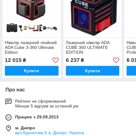
Нівелір лазерний лінійний
Лазерний нівелір ADA
Ніве
ADA Cube 3-360 Ultimate
CUBE 360 ULTIMATE
CUB
Edition
EDITION
Prof
12 015
6 237
6 0
₴
₴
Купити
Купити
Про нас
Рейтинг не сформований
Менше 5 відгуків за останній рік
Працює з 29.09.2013
м. Дніпро
вул.Курчатова 6 а, Дніпро, Україна