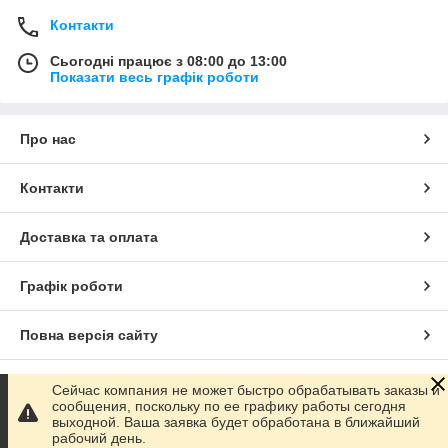
Контакти
Сьогодні працює з 08:00 до 13:00
Показати весь графік роботи
Про нас
Контакти
Доставка та оплата
Графік роботи
Повна версія сайту
Сайт створено на маркетплейсі
Prom.ua
Сейчас компания не может быстро обрабатывать заказы и
сообщения, поскольку по ее графику работы сегодня
выходной. Ваша заявка будет обработана в ближайший
Політика конфіденційності
рабочий день.