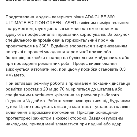
Представлена модель лазерного рівня ADA CUBE 360
ULTIMATE EDITION GREEN LASER є якісним вимірювальним
інструментом, функціональні можливості якого приємно
здивують професіоналів і приватних користувачів. За рахунок
спеціального випромінювача горизонтальний промінь
проектується на 360°. Відмінно впорається з вирівнюванням
поверхні в процесі укладання керамічної плитки або
бордюрів, поклейки шпалер на будівельних майданчиках або
при проведенні ремонтних робіт. Процес вирівнювання
виконується автоматично, при цьому похибка становить 0,3
мм\ метр.
При активації режиму роботи з приймачем показник дистанції
розмітки зростає з 20 м до 70 м. кріпиться до штатива або
спеціальним настінного кріплення за рахунок різьбового
з'єднання ¼ дюйма. Робота може виконуватися під будь-яким
кутом. Цього послужить фіксація маятника - установка клавіші
включення в проміжне положення. Пристрій оснащений
протекторної захистом з кожної сторони. Завдяки гумовим
накладкам, прилад мені зламається при падінні або ударі.