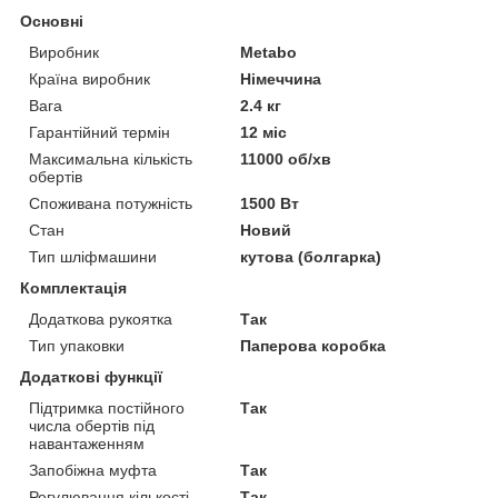
Основні
Виробник
Metabo
Країна виробник
Німеччина
Вага
2.4 кг
Гарантійний термін
12 міс
Максимальна кількість
11000 об/хв
обертів
Споживана потужність
1500 Вт
Стан
Новий
Тип шліфмашини
кутова (болгарка)
Комплектація
Додаткова рукоятка
Так
Тип упаковки
Паперова коробка
Додаткові функції
Підтримка постійного
Так
числа обертів під
навантаженням
Запобіжна муфта
Так
Регулювання кількості
Так