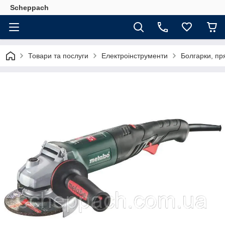
Scheppach
Товари та послуги
Електроінструменти
Болгарки, пр