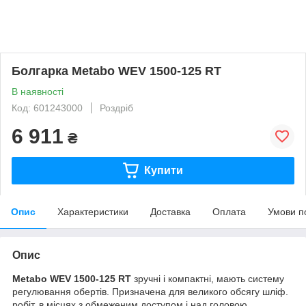
Болгарка Metabo WEV 1500-125 RT
В наявності
Код: 601243000
Роздріб
6 911
₴
Купити
Опис
Характеристики
Доставка
Оплата
Умови п
Опис
Metabo WEV 1500-125 RT
зручні і компактні, мають систему
регулювання обертів. Призначена для великого обсягу шліф.
робіт, в місцях з обмеженим доступом і над головою.