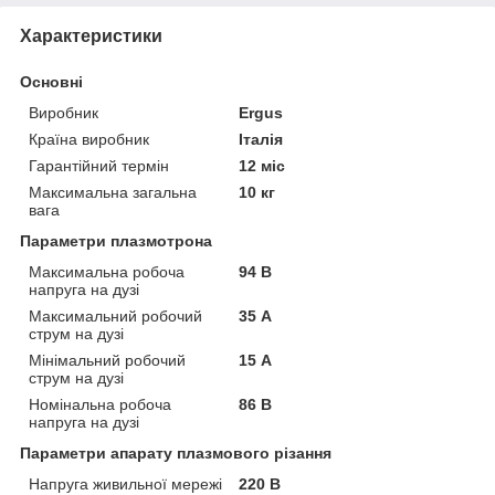
Характеристики
Основні
Виробник
Ergus
Країна виробник
Італія
Гарантійний термін
12 міс
Максимальна загальна
10 кг
вага
Параметри плазмотрона
Максимальна робоча
94 В
напруга на дузі
Максимальний робочий
35 А
струм на дузі
Мінімальний робочий
15 А
струм на дузі
Номінальна робоча
86 В
напруга на дузі
Параметри апарату плазмового різання
Напруга живильної мережі
220 В