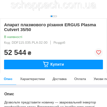
Апарат плазмового різання ERGUS Plasma
Cutvert 35/50
В наявності
Код: DDF115.035.PLA.02.00
Роздріб
52 544
₴
Купити
Опис
Характеристики
Доставка
Оплата
Умови п
Опис
Дозвольте представити новинку ― зварювальний інвертор
професійного класу.
Виготовлений на італійському заводі,