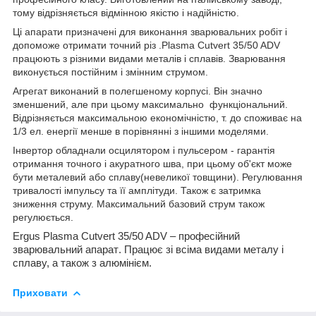
тому відрізняється відмінною якістю і надійністю.
Ці апарати призначені для виконання зварювальних робіт і
допоможе отримати точний різ .Plasma Cutvert 35/50 ADV
працюють з різними видами металів і сплавів. Зварювання
виконується постійним і змінним струмом.
Агрегат виконаний в полегшеному корпусі. Він значно
зменшений,
але
при
цьому
максимально
функціональний
.
Відрізняється максимальною економічністю, т. до споживає на
1/3 ел. енергії менше в порівнянні з іншими моделями.
Інвертор обладнали осцилятором і пульсером - гарантія
отримання точного і акуратного шва, при цьому об'єкт може
бути металевий або сплаву(невеликої товщини). Регулювання
тривалості імпульсу та її амплітуди. Також є затримка
зниження струму. Максимальний базовий струм також
регулюється.
Ergus Plasma Cutvert 35/50 ADV
– професійний
зварювальний
апарат
.
Працює
зі
всіма
видами
металу і
сплаву, а також з алюмінієм.
Приховати