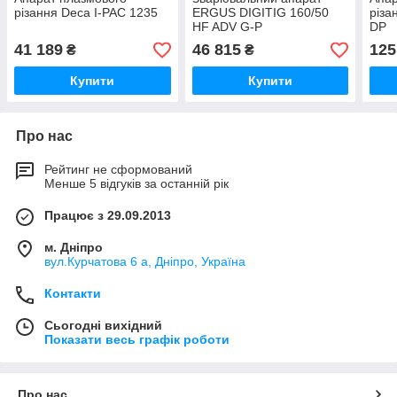
різання Deca I-PAC 1235
ERGUS DIGITIG 160/50
різа
HF ADV G-P
DP
41 189
46 815
125
₴
₴
Купити
Купити
Про нас
Рейтинг не сформований
Менше 5 відгуків за останній рік
Працює з 29.09.2013
м. Дніпро
вул.Курчатова 6 а, Дніпро, Україна
Контакти
Сьогодні вихідний
Показати весь графік роботи
Про нас