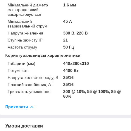
Мінімальний діаметр
1.6 мм
електрода, який
використовується
Мінімальний
45 А
зварювальний струм
Напруга живлення
380 В, 220 В
Ступінь захисту IP
21
Частота струму
50 Гц
Користувальницькі характеристики
Габарити (мм)
440x260x310
Потужність
4400 Вт
Напруга холостого ходу, В:
25/16
Плавкий запобіжник, А:
25/16
Тривалість увімкнення
200 @ 10%, 55 @ 100%, 85 @
60%
Приховати
Умови доставки