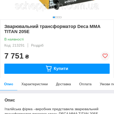
Зварювальний трансформатор Deca MMA
TITAN 205E
В наявності
Код: 213291
Роздріб
7 751
₴
Купити
Опис
Характеристики
Доставка
Оплата
Умови п
Опис
Італійська фірма –виробник представила зварювальний
трансформатор високого класу. DECA MMA TITAN 205E –