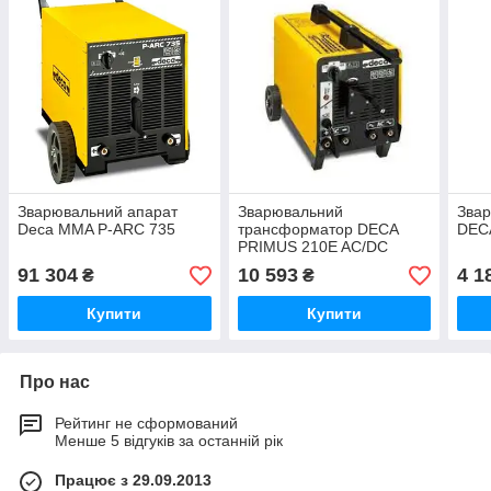
Зварювальний апарат
Зварювальний
Звар
Deca MMA P-ARC 735
трансформатор DECA
DEC
PRIMUS 210E AC/DC
91 304
10 593
4 1
₴
₴
Купити
Купити
Про нас
Рейтинг не сформований
Менше 5 відгуків за останній рік
Працює з 29.09.2013