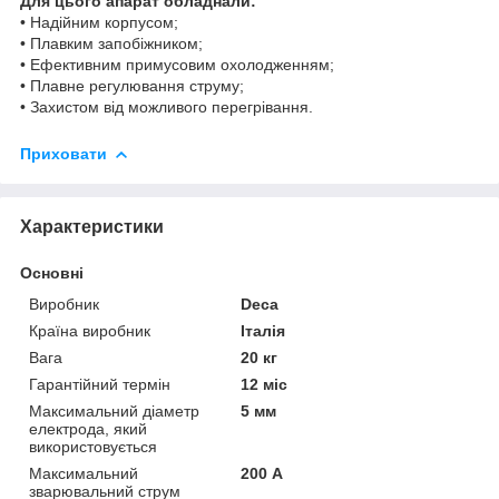
Для цього апарат обладнали:
• Надійним корпусом;
• Плавким запобіжником;
• Ефективним примусовим охолодженням;
• Плавне регулювання струму;
• Захистом від можливого перегрівання.
Приховати
Характеристики
Основні
Виробник
Deca
Країна виробник
Італія
Вага
20 кг
Гарантійний термін
12 міс
Максимальний діаметр
5 мм
електрода, який
використовується
Максимальний
200 А
зварювальний струм