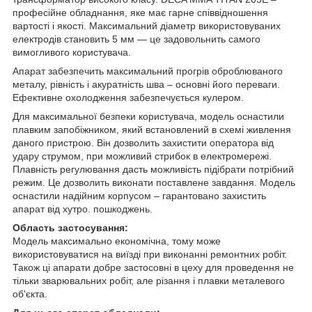
професійне обладнання, яке має гарне співвідношення
вартості і якості. Максимальний діаметр використовуваних
електродів становить 5 мм ― це задовольнить самого
вимогливого користувача.
Апарат забезпечить максимальний прогрів оброблюваного
металу, рівність і акуратність шва – основні його переваги.
Ефективне охолодження забезпечується кулером.
Для максимальної безпеки користувача, модель оснастили
плавким запобіжником, який встановлений в схемі живлення
даного пристрою. Він дозволить захистити оператора від
удару струмом, при можливий стрибок в електромережі.
Плавність регулювання дасть можливість підібрати потрібний
режим. Це дозволить виконати поставлене завдання. Модель
оснастили надійним корпусом – гарантовано захистить
апарат від хутро. пошкоджень.
Область застосування:
Модель максимально економічна, тому може
використовуватися на виїзді при виконанні ремонтних робіт.
Також ці апарати добре застосовні в цеху для проведення не
тільки зварювальних робіт, але різання і плавки металевого
об'єкта.