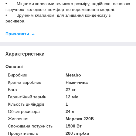
• Міцними колесами великого розміру, надійною основою
і зручною колодкою комфортне переміщення моделі.
• Зручним клапаном для зливання конденсату з
ресивера.
Приховати
Характеристики
Основні
Виробник
Metabo
Країна виробник
Німеччина
Вага
27 кг
Гарантійний термін
12 міс
Кількість циліндрів
1
Об'єм ресивера
24 л
Живлення
Мережа 220В
Споживана потужність
1500 Вт
Продуктивність
200 літр/хв