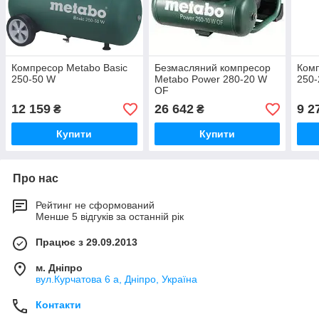
Компресор Metabo Basic
Безмасляний компресор
Комп
250-50 W
Metabo Power 280-20 W
250
OF
12 159
26 642
9 2
₴
₴
Купити
Купити
Про нас
Рейтинг не сформований
Менше 5 відгуків за останній рік
Працює з 29.09.2013
м. Дніпро
вул.Курчатова 6 а, Дніпро, Україна
Контакти