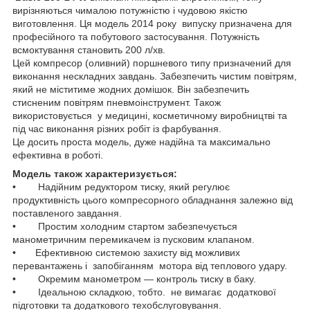
вирізняються чималою потужністю і чудовою якістю
виготовлення. Ця модель 2014 року випуску призначена для
професійного та побутового застосування. Потужність
всмоктування становить 200 л/хв.
Цей компресор (оливний) поршневого типу призначений для
виконання нескладних завдань. Забезпечить чистим повітрям,
який не міститиме жодних домішок. Він забезпечить
стисненим повітрям пневмоінструмент. Також
використовується у медицині, косметичному виробництві та
під час виконання різних робіт із фарбування.
Це досить проста модель, дуже надійна та максимально
ефективна в роботі.
Модель також характеризується:
• Надійним редуктором тиску, який регулює
продуктивність цього компресорного обладнання залежно від
поставленого завдання.
• Простим холодним стартом забезпечується
манометричним перемикачем із пусковим клапаном.
• Ефективною системою захисту від можливих
перевантажень і запобіганням мотора від теплового удару.
• Окремим манометром — контроль тиску в баку.
• Ідеальною складкою, тобто. не вимагає додаткової
підготовки та додаткового техобслуговування.