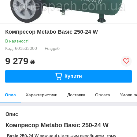
Компресор Metabo Basic 250-24 W
В наявності
Код: 601533000
Роздріб
9 279
₴
Купити
Опис
Характеристики
Доставка
Оплата
Умови п
Опис
Компресор Metabo Basic 250-24 W
Basic 250-24 W
виконані німецьким виробником, тому