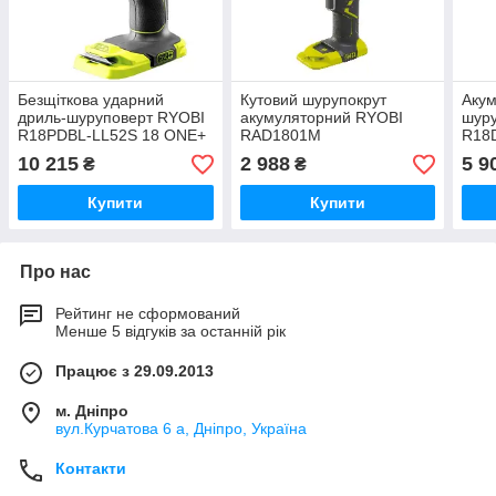
Безщіткова ударний
Кутовий шурупокрут
Акум
дриль-шуруповерт RYOBI
акумуляторний RYOBI
шуру
R18PDBL-LL52S 18 ONE+
RAD1801M
R18
(2×R
10 215
2 988
5 9
₴
₴
заря
Купити
Купити
Про нас
Рейтинг не сформований
Менше 5 відгуків за останній рік
Працює з 29.09.2013
м. Дніпро
вул.Курчатова 6 а, Дніпро, Україна
Контакти