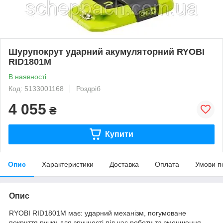
Шурупокрут ударний акумуляторний RYOBI
RID1801M
В наявності
Код: 5133001168
Роздріб
4 055
₴
Купити
Опис
Характеристики
Доставка
Оплата
Умови п
Опис
RYOBI RID1801M має: ударний механізм, погумоване
покриття ручки для зручності під час роботи та зменшення