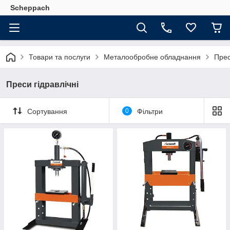
Scheppach
Товари та послуги
Металообробне обладнання
Прес
Преси гідравлічні
Сортування
0
Фільтри